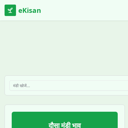
eKisan
दौसा
मंडी भाव