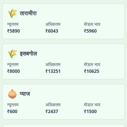
🌾
तारामीरा
न्यूनतम
अधिकतम
मोडल भाव
₹
5890
₹
6043
₹
5960
🌾
इसबगोल
न्यूनतम
अधिकतम
मोडल भाव
₹
8000
₹
13251
₹
10625
🧅
प्याज
न्यूनतम
अधिकतम
मोडल भाव
₹
600
₹
2437
₹
1500