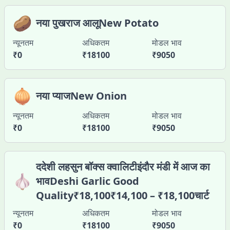
🥔
नया पुखराज आलूNew Potato
न्यूनतम
अधिकतम
मोडल भाव
₹
0
₹
18100
₹
9050
🧅
नया प्याजNew Onion
न्यूनतम
अधिकतम
मोडल भाव
₹
0
₹
18100
₹
9050
ददेशी लहसुन बॉक्स क्वालिटीइंदौर मंडी में आज का
🧄
भावDeshi Garlic Good
Quality₹18,100₹14,100 – ₹18,100चार्ट
न्यूनतम
अधिकतम
मोडल भाव
₹
0
₹
18100
₹
9050