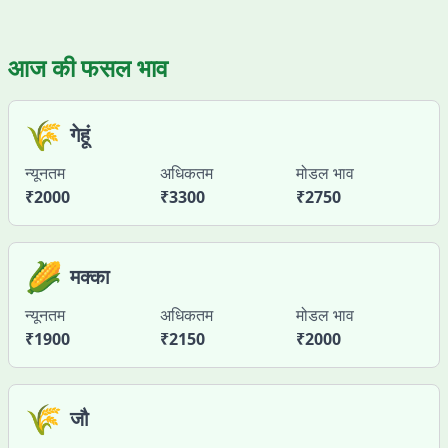
आज की फसल भाव
🌾
गेहूं
न्यूनतम
अधिकतम
मोडल भाव
₹
2000
₹
3300
₹
2750
🌽
मक्का
न्यूनतम
अधिकतम
मोडल भाव
₹
1900
₹
2150
₹
2000
🌾
जौ