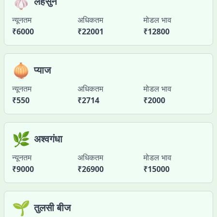
🧄
लहसुन
न्यूनतम
अधिकतम
मोडल भाव
₹
6000
₹
22001
₹
12800
🧅
प्याज
न्यूनतम
अधिकतम
मोडल भाव
₹
550
₹
2714
₹
2000
🌿
अश्वगंधा
न्यूनतम
अधिकतम
मोडल भाव
₹
9000
₹
26900
₹
15000
🌱
तुलसी बीज