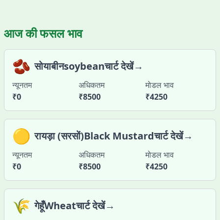
आज की फसल भाव
🫘
सोयाबीनsoybeanचार्ट देखें→
न्यूनतम
अधिकतम
मोडल भाव
₹
0
₹
8500
₹
4250
🟡
रायड़ा (सरसों)Black Mustardचार्ट देखें→
न्यूनतम
अधिकतम
मोडल भाव
₹
0
₹
8500
₹
4250
🌾
गेहूँWheatचार्ट देखें→