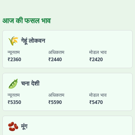
आज की फसल भाव
🌾
गेहूं लोकवन
न्यूनतम
अधिकतम
मोडल भाव
₹
2360
₹
2440
₹
2420
🫛
चना देशी
न्यूनतम
अधिकतम
मोडल भाव
₹
5350
₹
5590
₹
5470
🫘
मूंग