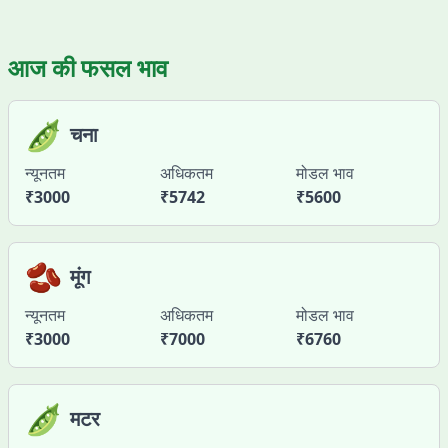
आज की फसल भाव
🫛
चना
न्यूनतम
अधिकतम
मोडल भाव
₹
3000
₹
5742
₹
5600
🫘
मूंग
न्यूनतम
अधिकतम
मोडल भाव
₹
3000
₹
7000
₹
6760
🫛
मटर