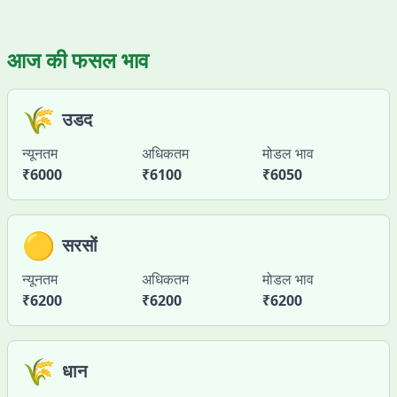
आज की फसल भाव
🌾
उडद
न्यूनतम
अधिकतम
मोडल भाव
₹
6000
₹
6100
₹
6050
🟡
सरसों
न्यूनतम
अधिकतम
मोडल भाव
₹
6200
₹
6200
₹
6200
🌾
धान