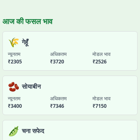
आज की फसल भाव
🌾
गेहूँ
न्यूनतम
अधिकतम
मोडल भाव
₹
2305
₹
3720
₹
2526
🫘
सोयाबीन
न्यूनतम
अधिकतम
मोडल भाव
₹
3400
₹
7346
₹
7150
🫛
चना सफेद