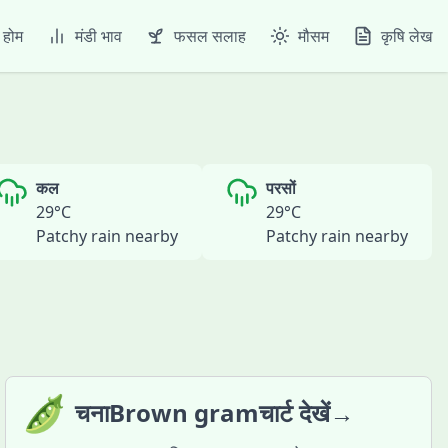
होम
मंडी भाव
फसल सलाह
मौसम
कृषि लेख
कल
परसों
29
°C
29
°C
Patchy rain nearby
Patchy rain nearby
🫛
चनाBrown gramचार्ट देखें→