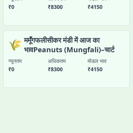
₹
0
₹
8300
₹
4150
ममूँगफलीसीकर मंडी में आज का
🌾
भावPeanuts (Mungfali)–चार्ट
न्यूनतम
अधिकतम
मोडल भाव
₹
0
₹
8300
₹
4150