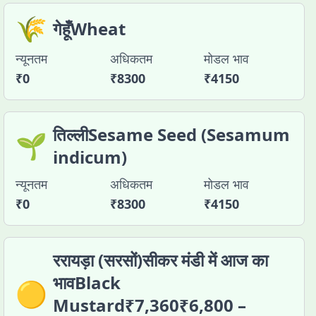
🌾
गेहूँWheat
न्यूनतम
अधिकतम
मोडल भाव
₹
0
₹
8300
₹
4150
तिल्लीSesame Seed (Sesamum
🌱
indicum)
न्यूनतम
अधिकतम
मोडल भाव
₹
0
₹
8300
₹
4150
ररायड़ा (सरसों)सीकर मंडी में आज का
भावBlack
🟡
Mustard₹7,360₹6,800 –