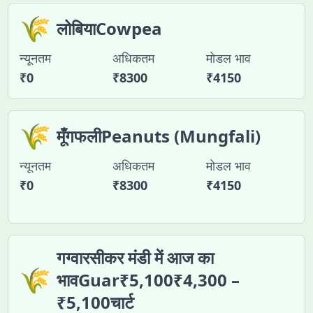
🌾
लोबियाCowpea
न्यूनतम
अधिकतम
मोडल भाव
₹
0
₹
8300
₹
4150
🌾
मूँगफलीPeanuts (Mungfali)
न्यूनतम
अधिकतम
मोडल भाव
₹
0
₹
8300
₹
4150
गग्वारसीकर मंडी में आज का
🌾
भावGuar₹5,100₹4,300 –
₹5,100चार्ट