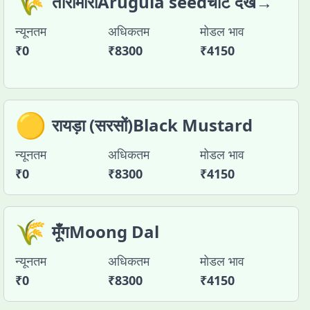
🌾
तारामीराArugula seedचार्ट देखें→
न्यूनतम
अधिकतम
मोडल भाव
₹
0
₹
8300
₹
4150
🟡
रायड़ा (सरसों)Black Mustard
न्यूनतम
अधिकतम
मोडल भाव
₹
0
₹
8300
₹
4150
🌾
मूँगMoong Dal
न्यूनतम
अधिकतम
मोडल भाव
₹
0
₹
8300
₹
4150